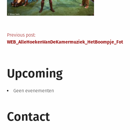
Berichtnavigatie
Previous post:
WEB_AlleHoekenVanDeKamermuziek_HetBoompje_FotoMo
Upcoming
Geen evenementen
Contact