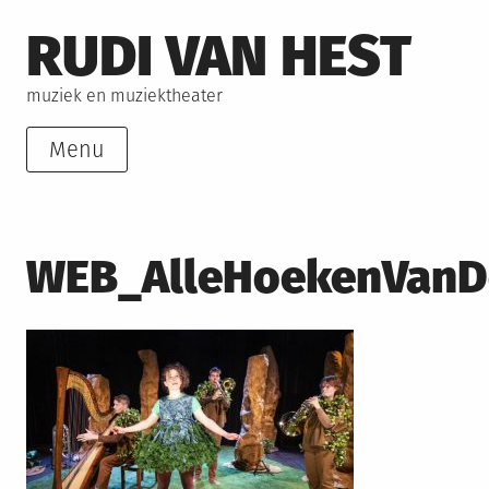
Skip
RUDI VAN HEST
to
content
muziek en muziektheater
Menu
WEB_AlleHoekenVanD