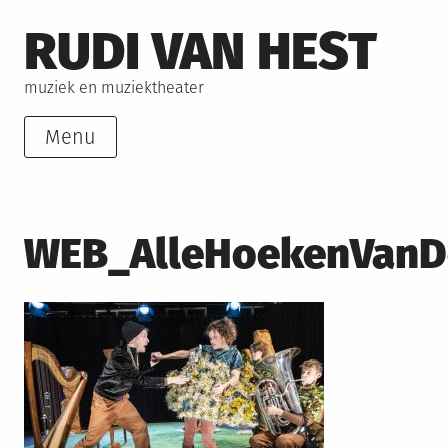
Skip
RUDI VAN HEST
to
content
muziek en muziektheater
Menu
WEB_AlleHoekenVanD