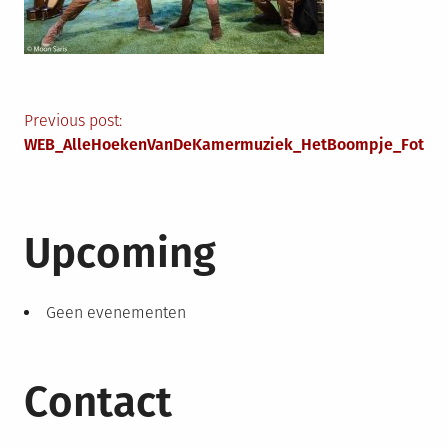
Berichtnavigatie
Previous post:
WEB_AlleHoekenVanDeKamermuziek_HetBoompje_FotoMo
Upcoming
Geen evenementen
Contact