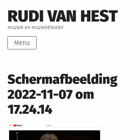
Skip
RUDI VAN HEST
to
content
muziek en muziektheater
Menu
Schermafbeelding
2022-11-07 om
17.24.14