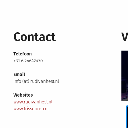
Contact
V
Telefoon
+31 6 24642470
Email
info (at) rudivanhest.nl
Websites
www.rudivanhest.nl
www.frisseoren.nl