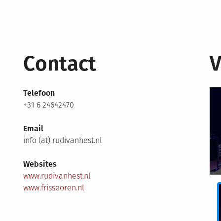
Contact
V
Telefoon
+31 6 24642470
Email
info (at) rudivanhest.nl
Websites
www.rudivanhest.nl
www.frisseoren.nl