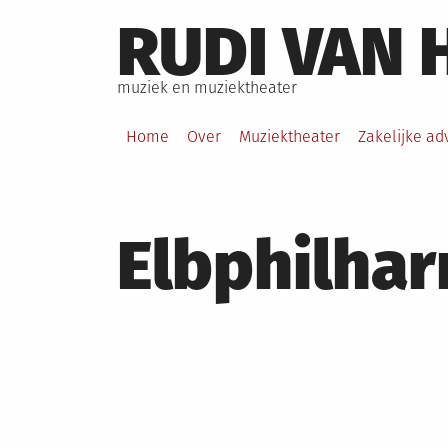
Skip
RUDI VAN 
to
content
muziek en muziektheater
Home
Over
Muziektheater
Zakelijke ad
Elbphilha