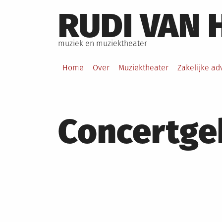
Skip
RUDI VAN 
to
content
muziek en muziektheater
Home
Over
Muziektheater
Zakelijke ad
Concertg