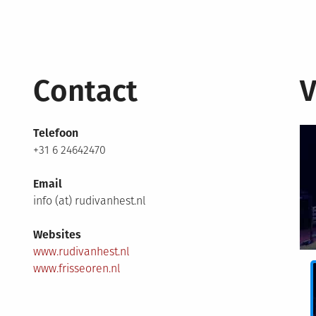
Contact
V
Telefoon
+31 6 24642470
Email
info (at) rudivanhest.nl
Websites
www.rudivanhest.nl
www.frisseoren.nl