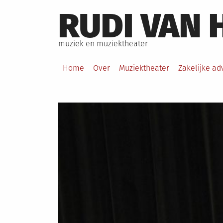
Skip
RUDI VAN 
to
content
muziek en muziektheater
Home
Over
Muziektheater
Zakelijke ad