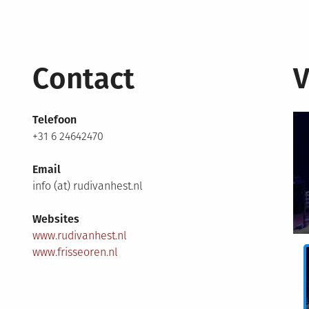
Contact
V
Telefoon
+31 6 24642470
Email
info (at) rudivanhest.nl
Websites
www.rudivanhest.nl
www.frisseoren.nl