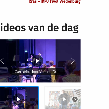
Kras – IKFU TivoliVredenburg
ideos van de dag
Carmelo, door Yaël en Rudi