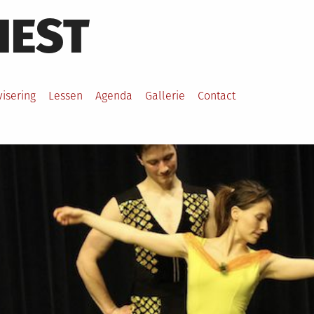
HEST
visering
Lessen
Agenda
Gallerie
Contact