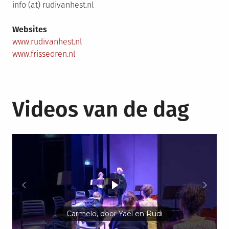
info (at) rudivanhest.nl
Websites
www.rudivanhest.nl
www.frisseoren.nl
Videos van de dag
Carmelo, door Yaël en Rudi