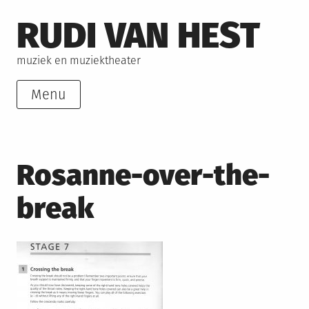
Skip
RUDI VAN HEST
to
content
muziek en muziektheater
Menu
Rosanne-over-the-
break