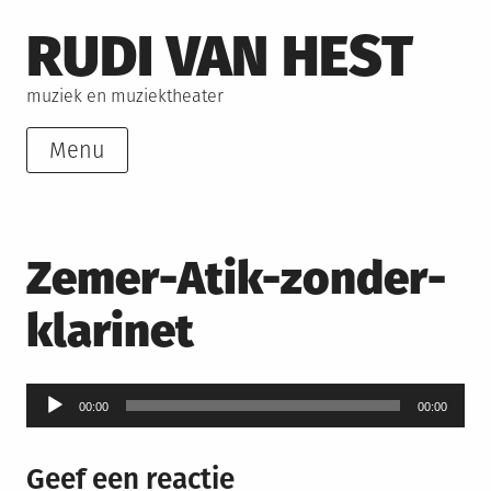
Skip
RUDI VAN HEST
to
content
muziek en muziektheater
Menu
Zemer-Atik-zonder-
klarinet
Audiospeler
00:00
00:00
Geef een reactie