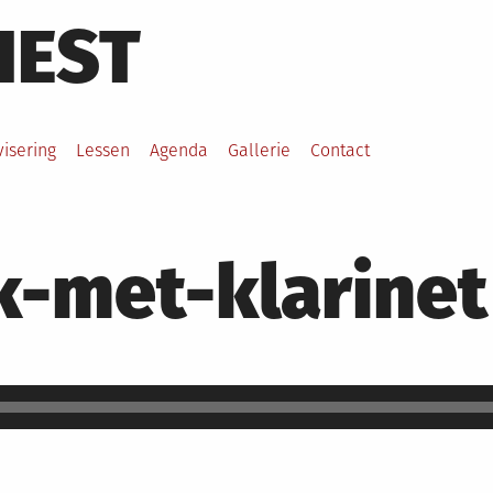
HEST
visering
Lessen
Agenda
Gallerie
Contact
k-met-klarinet