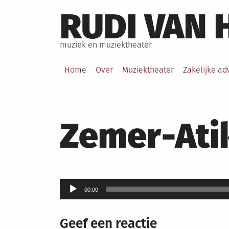
Skip
RUDI VAN 
to
content
muziek en muziektheater
Home
Over
Muziektheater
Zakelijke ad
Zemer-Ati
Audiospeler
00:00
Geef een reactie