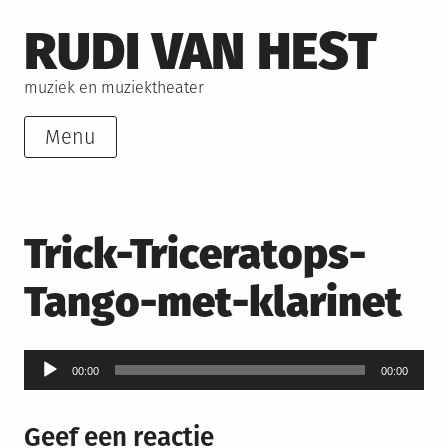
Skip
RUDI VAN HEST
to
content
muziek en muziektheater
Menu
Trick-Triceratops-
Tango-met-klarinet
Audiospeler
00:00
00:00
Geef een reactie