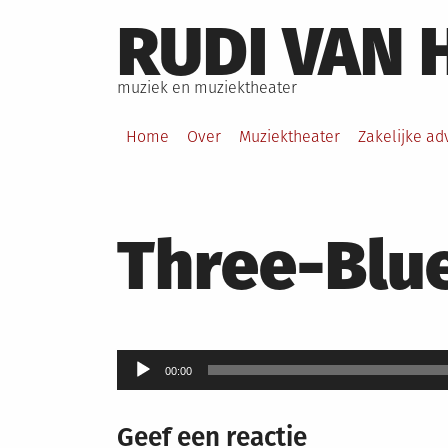
Skip
RUDI VAN 
to
content
muziek en muziektheater
Home
Over
Muziektheater
Zakelijke ad
Three-Blu
Audiospeler
00:00
Geef een reactie