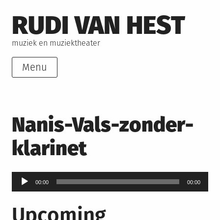
Skip
RUDI VAN HEST
to
content
muziek en muziektheater
Menu
Nanis-Vals-zonder-
klarinet
Audiospeler
00:00
00:00
Upcoming