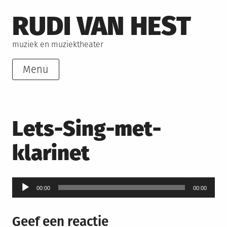
Skip
RUDI VAN HEST
to
content
muziek en muziektheater
Menu
Lets-Sing-met-
klarinet
Audiospeler
00:00
00:00
Geef een reactie