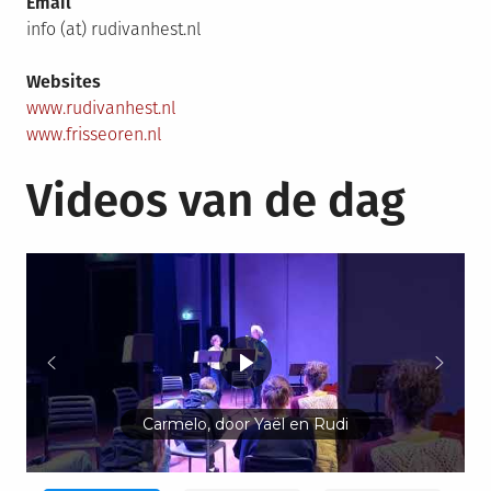
Email
info (at) rudivanhest.nl
Websites
www.rudivanhest.nl
www.frisseoren.nl
Videos van de dag
Carmelo, door Yaël en Rudi