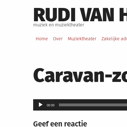
Skip
RUDI VAN 
to
content
muziek en muziektheater
Home
Over
Muziektheater
Zakelijke ad
Caravan-z
Audiospeler
00:00
Geef een reactie