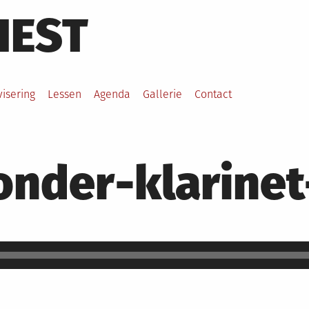
HEST
visering
Lessen
Agenda
Gallerie
Contact
onder-klarine