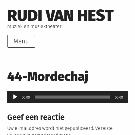
Skip
RUDI VAN HEST
to
content
muziek en muziektheater
Menu
44-Mordechaj
Audiospeler
00:00
00:00
Geef een reactie
Uw e-mailadres wordt niet gepubliceerd.
Vereiste