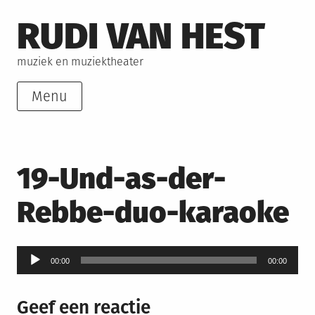
Skip
RUDI VAN HEST
to
content
muziek en muziektheater
Menu
19-Und-as-der-
Rebbe-duo-karaoke
Audiospeler
00:00
00:00
Geef een reactie