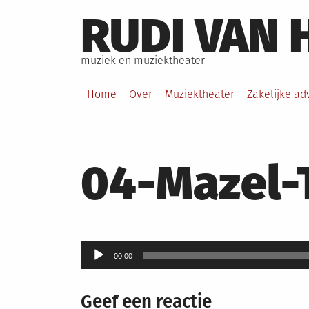
Skip
RUDI VAN 
to
content
muziek en muziektheater
Home
Over
Muziektheater
Zakelijke ad
04-Mazel-T
Audiospeler
00:00
Geef een reactie