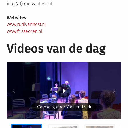
info (at) rudivanhest.nl
Websites
www.rudivanhest.nl
www.frisseoren.nl
Videos van de dag
Carmelo, door Yaël en Rudi