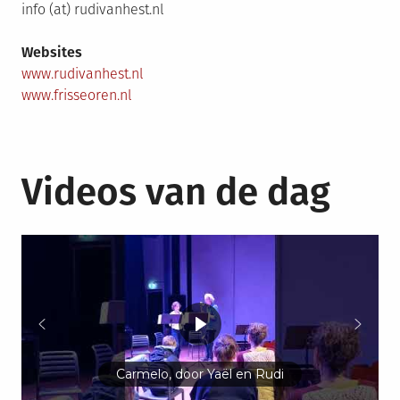
info (at) rudivanhest.nl
Websites
www.rudivanhest.nl
www.frisseoren.nl
Videos van de dag
Carmelo, door Yaël en Rudi