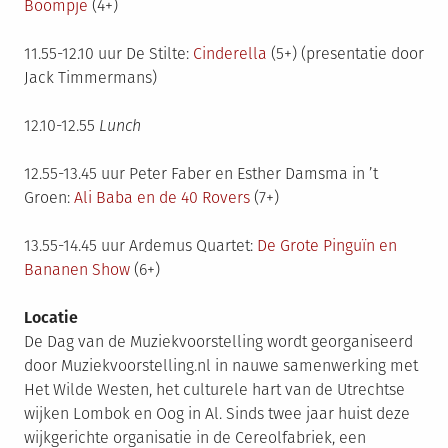
Boompje
(4+)
11.55-12.10 uur De Stilte:
Cinderella
(5+) (presentatie door
Jack Timmermans)
12.10-12.55
Lunch
12.55-13.45 uur Peter Faber en Esther Damsma in ’t
Groen:
Ali Baba en de 40 Rovers
(7+)
13.55-14.45 uur Ardemus Quartet:
De Grote Pinguïn en
Bananen Show
(6+)
Locatie
De Dag van de Muziekvoorstelling wordt georganiseerd
door Muziekvoorstelling.nl in nauwe samenwerking met
Het Wilde Westen, het culturele hart van de Utrechtse
wijken Lombok en Oog in Al. Sinds twee jaar huist deze
wijkgerichte organisatie in de Cereolfabriek, een