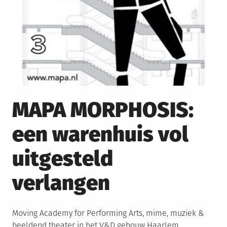
MAPA MORPHOSIS:
een warenhuis vol
uitgesteld
verlangen
Posted
Moving Academy for Performing Arts, mime, muziek &
on
beeldend theater in het V&D gebouw Haarlem